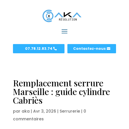
07.78.12.83.74
Contactez-nous
Remplacement serrure
Marseille : guide cylindre
Cabriès
par
aka
|
Avr 3, 2026
|
Serrurerie
|
0
commentaires